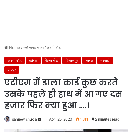
Home
/
छत्तीसगढ़ राज्य
/
करगी रोड
करगी रोड
कोरबा
पेंड्रा रोड
बिलासपुर
भारत
मरवाही
रायपुर
एटीएम में डाला कार्ड कुछ करते
उसके पहले ही हाथ में आ गए दस
हजार फिर क्या हुआ ….।
Send
sanjeev shukla
April 25, 2020
1,811
2 minutes read
an