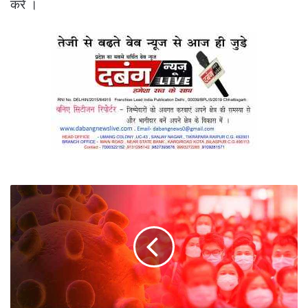
करें ।
रायपुर
एम्स
से
बडी
खबर
नर्सिंग
आफिसर
कोरोना
पॉजिटिव