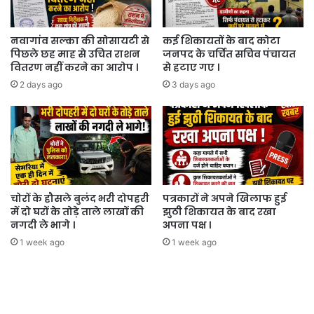
नवागांव सल्का की सोसायटी से
कई शिकायतों के बाद कोटा
पिछले छह माह से उचित राशन
जनपद के चर्चित सचिव पंचायत
वितरण नहीं करने का आरोप ।
से हटाए गए ।
2 days ago
3 days ago
चोरों के हौसले बुलंद भरी दोपहरी
पत्रकारों ने अपने खिलाफ हुई
में दो घरों के तोड़े ताले लाखों की
झुठी शिकायत के बाद रखा
नगदी ले भागे ।
अपना पक्ष ।
1 week ago
1 week ago