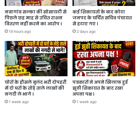
नवागांव सल्का की सोसायटी से
कई शिकायतों के बाद कोटा
पिछले छह माह से उचित राशन
जनपद के चर्चित सचिव पंचायत
वितरण नहीं करने का आरोप ।
से हटाए गए ।
19 hours ago
2 days ago
चोरों के हौसले बुलंद भरी दोपहरी
पत्रकारों ने अपने खिलाफ हुई
में दो घरों के तोड़े ताले लाखों की
झुठी शिकायत के बाद रखा
नगदी ले भागे ।
अपना पक्ष ।
1 week ago
1 week ago