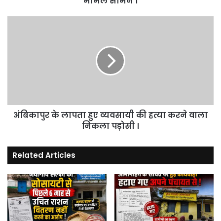
मामले सामने ।
अंबिकापुर
के
लापता
हुए
व्यवसायी
की
हत्या
करने
वाला
अंबिकापुर के लापता हुए व्यवसायी की हत्या करने वाला
निकला
पड़ोसी
निकला पड़ोसी ।
।
Related Articles