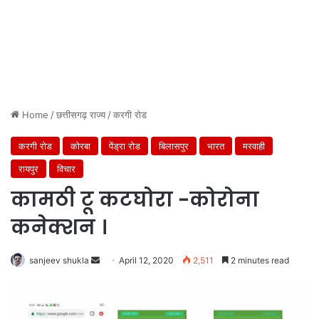
Home
/
छत्तीसगढ़ राज्य
/
करगी रोड
करगी रोड
कोरबा
पेंड्रा रोड
बिलासपुर
भारत
मरवाही
रायपुर
विचार
कामठी टू कटघोरा -कोरोना
कनेक्शन ।
Send
sanjeev shukla
April 12, 2020
2,511
2 minutes read
an
email