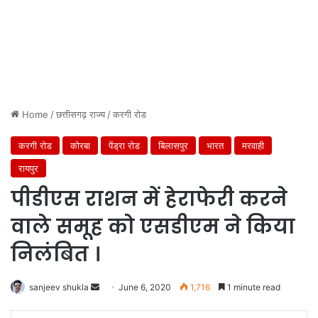
Home
/
छत्तीसगढ़ राज्य
/
करगी रोड
करगी रोड
कोरबा
पेंड्रा रोड
बिलासपुर
भारत
मरवाही
रायपुर
पीडीएस राशन में हेराफेरी करने
वाले समूह को एसडीएम ने किया
निलंबित ।
Send
sanjeev shukla
June 6, 2020
1,716
1 minute read
an