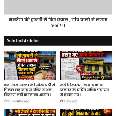
,
गांव
वालो
मनरेगा की हाजरी में फिर बवाल , गांव वालो ने लगाए
ने
लगाए
आरोप ।
आरोप
।
Related Articles
नवागांव सल्का की सोसायटी से
कई शिकायतों के बाद कोटा
पिछले छह माह से उचित राशन
जनपद के चर्चित सचिव पंचायत
वितरण नहीं करने का आरोप ।
से हटाए गए ।
35 minutes ago
1 day ago