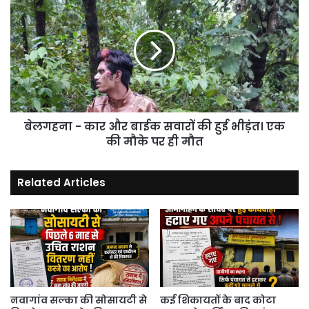
गया
-
है
कार
भर्ती
और
।
बाईक
।
सवारों
की
हुई
भीड़ंत।
बेलगहना - कार और बाईक सवारों की हुई भीड़ंत। एक
एक
की
की मौके पर ही मौत
मौके
पर
Related Articles
ही
मौत
नवागांव सल्का की सोसायटी से
कई शिकायतों के बाद कोटा