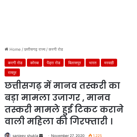
Home
/
छत्तीसगढ़ राज्य
/
करगी रोड
करगी रोड
कोरबा
पेंड्रा रोड
बिलासपुर
भारत
मरवाही
रायपुर
छत्तीसगढ़ में मानव तस्करी का
बड़ा मामला उजागर , मानव
तस्करी मामले हुई टिकट कराने
वाली महिला की गिरफ्तारी ।
Send
sanjeev shukla
November 27, 2020
1,225