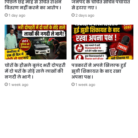
पिछले छह माह से उचित राशन
जनपद के चर्चित सचिव पंचायत
वितरण नहीं करने का आरोप ।
से हटाए गए ।
1 day ago
2 days ago
चोरों के हौसले बुलंद भरी दोपहरी
पत्रकारों ने अपने खिलाफ हुई
में दो घरों के तोड़े ताले लाखों की
झुठी शिकायत के बाद रखा
नगदी ले भागे ।
अपना पक्ष ।
1 week ago
1 week ago