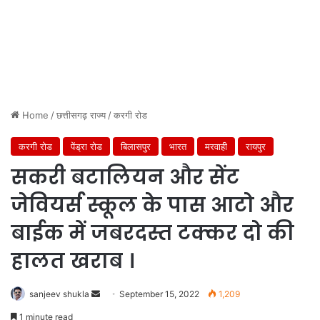
Home
/
छत्तीसगढ़ राज्य
/
करगी रोड
करगी रोड
पेंड्रा रोड
बिलासपुर
भारत
मरवाही
रायपुर
सकरी बटालियन और सेंट
जेवियर्स स्कूल के पास आटो और
बाईक में जबरदस्त टक्कर दो की
हालत खराब ।
Send
sanjeev shukla
September 15, 2022
1,209
an
1 minute read