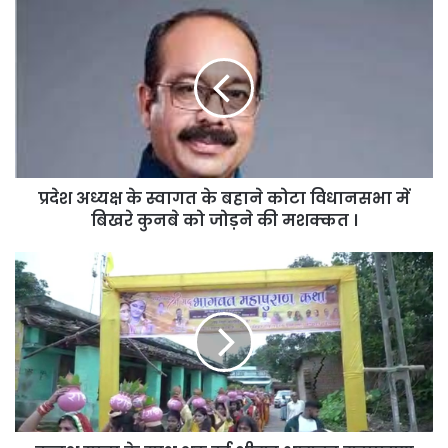
प्रदेश
अध्यक्ष
के
स्वागत
के
बहाने
कोटा
विधानसभा
में
प्रदेश अध्यक्ष के स्वागत के बहाने कोटा विधानसभा में
बिखरे
कुनबे
बिखरे कुनबे को जोड़ने की मशक्कत ।
को
जोड़ने
कलश
की
यात्रा
मशक्कत
के
।
साथ
शुरू
हुई
श्रीमद
भागवत
महापुराण