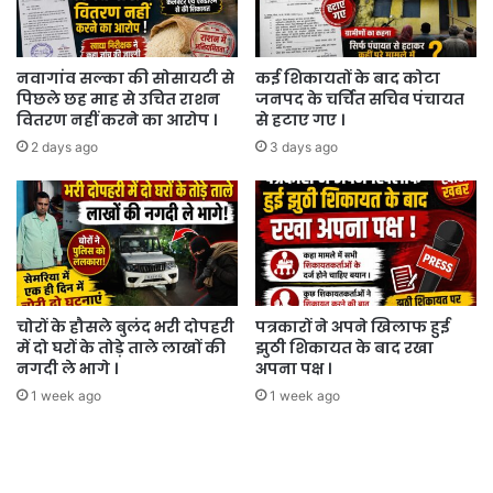
नवागांव सल्का की सोसायटी से
कई शिकायतों के बाद कोटा
पिछले छह माह से उचित राशन
जनपद के चर्चित सचिव पंचायत
वितरण नहीं करने का आरोप ।
से हटाए गए ।
2 days ago
3 days ago
चोरों के हौसले बुलंद भरी दोपहरी
पत्रकारों ने अपने खिलाफ हुई
में दो घरों के तोड़े ताले लाखों की
झुठी शिकायत के बाद रखा
नगदी ले भागे ।
अपना पक्ष ।
1 week ago
1 week ago