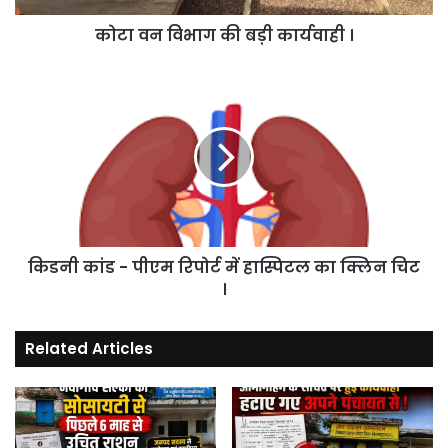
कोटा वन विभाग की बड़ी कार्यवाही ।
किडनी
कांड
-
पीएम
रिपोर्ट
में
हास्पिटल
का
क्लिन
किडनी कांड - पीएम रिपोर्ट में हास्पिटल का क्लिन चिट
चिट
।
।
Related Articles