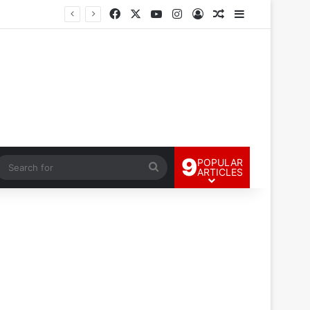
Facebook
X
YouTube
Instagram
Log In
Random Article
Sidebar
9
POPULAR
andom Article
Search
ARTICLES
for