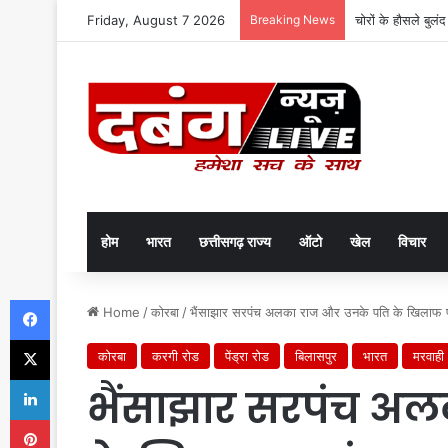
Friday, August 7 2026
Breaking News
चोरों के हौसले बुलं
होम
भारत
छत्तीसगढ़ राज्य
ऑटो
खेल
विचार
Facebook
Home
/
कोरबा
/
भैंसाझार सरपंच अलका राज और उनके पति के खिलाफ प्र
X
कोरबा
करगी रोड
पेंड्रा रोड
बिलासपुर
भारत
मरवाही
LinkedIn
भैंसाझार सरपंच अ
Pinterest