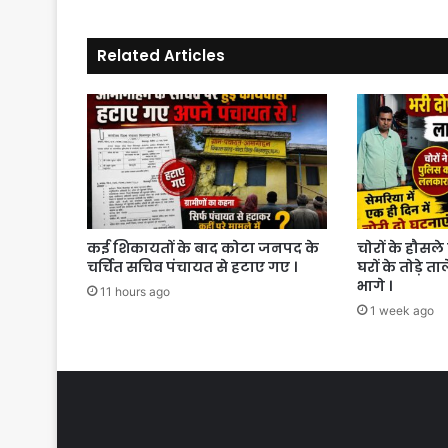
की
मांग
Related Articles
को
लेकर
नगरवासियों
की
पहल
।
कई शिकायतों के बाद कोटा जनपद के
चोरों के हौसले 
चर्चित सचिव पंचायत से हटाए गए ।
घरों के तोड़े त
भागे ।
11 hours ago
1 week ago