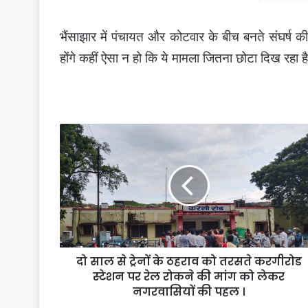
भैंसाझार में पंचायत और कोटवार के बीच बनते संघर्ष क
होंगे कहीं ऐसा न हो कि ये मामला जितना छोटा दिख रह
दो
साल
से
ट्रेनों
के
ठहराव
को
तरसते
करगीरोड
दो साल से ट्रेनों के ठहराव को तरसते करगीरोड
स्टेशन
पर
स्टेशन पर रेल रोकने की मांग को लेकर
रेल
नगरवासियों की पहल ।
रोकने