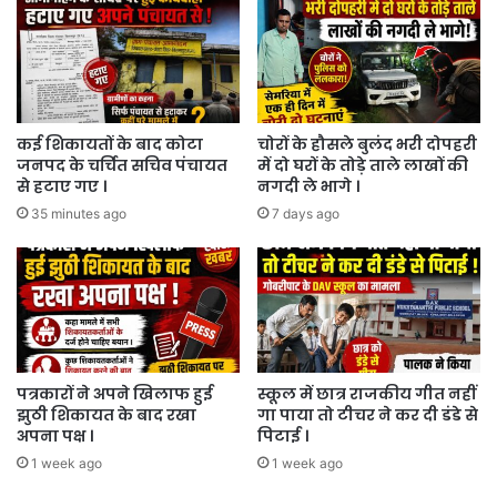
कई शिकायतों के बाद कोटा
चोरों के हौसले बुलंद भरी दोपहरी
जनपद के चर्चित सचिव पंचायत
में दो घरों के तोड़े ताले लाखों की
से हटाए गए ।
नगदी ले भागे ।
35 minutes ago
7 days ago
पत्रकारों ने अपने खिलाफ हुई
स्कूल में छात्र राजकीय गीत नहीं
झुठी शिकायत के बाद रखा
गा पाया तो टीचर ने कर दी डंडे से
अपना पक्ष ।
पिटाई ।
1 week ago
1 week ago