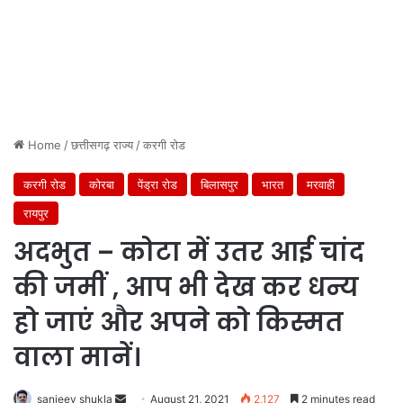
Home
/
छत्तीसगढ़ राज्य
/
करगी रोड
करगी रोड
कोरबा
पेंड्रा रोड
बिलासपुर
भारत
मरवाही
रायपुर
अदभुत – कोटा में उतर आई चांद
की जमीं , आप भी देख कर धन्य
हो जाएं और अपने को किस्मत
वाला मानें।
Send
sanjeev shukla
August 21, 2021
2,127
2 minutes read