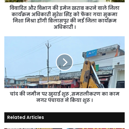
जिला
विवादित और विभाग की इमेज खराब करने वाले जिला
कार्यक्रम
अधिकारी
कार्यक्रम अधिकारी सुरेश सिंह को फेंका गया सुकमा
सुरेश
निशा मिश्रा होंगी बिलासपुर की नई जिला कार्यक्रम
सिंह
अधिकारी ।
को
फेंका
चांद
गया
की
सुकमा
जमीन
निशा
पर
मिश्रा
खुदाई
होंगी
शुरू
बिलासपुर
,समतलीकरण
की
का
नई
काम
जिला
चांद की जमीन पर खुदाई शुरू ,समतलीकरण का काम
नगर
कार्यक्रम
पंचायत
नगर पंचायत ने किया शुरू ।
अधिकारी
ने
।
किया
Related Articles
शुरू
।