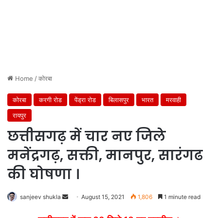
Home
/
कोरबा
कोरबा
करगी रोड
पेंड्रा रोड
बिलासपुर
भारत
मरवाही
रायपुर
छत्तीसगढ़ में चार नए जिले
मनेंद्रगढ़, सक्ती, मानपुर, सारंगढ
की घोषणा ।
Send
sanjeev shukla
August 15, 2021
1,806
1 minute read
an