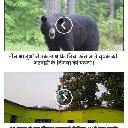
तीन
भालूओं
ने
एक
साथ
घेर
लिया
खेत
जाते
तीन भालूओं ने एक साथ घेर लिया खेत जाते युवक को ,
युवक
को
मरवाही के निमधा की घटना ।
,
मरवाही
75
के
साल
निमधा
हो
की
गए
घटना
तिरंगा
।
फहराते
लेकिन
अभी
तक