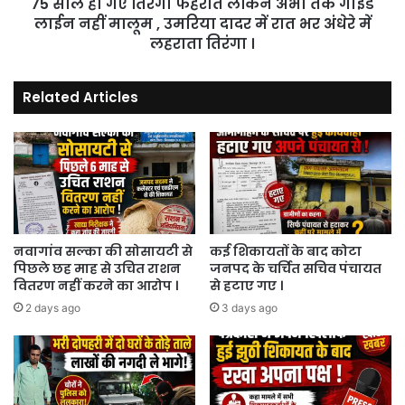
75 साल हो गए तिरंगा फहराते लेकिन अभी तक गाईड
गाईड
लाईन
लाईन नहीं मालूम , उमरिया दादर में रात भर अंधेरे में
नहीं
लहराता तिरंगा ।
मालूम
,
Related Articles
उमरिया
दादर
में
रात
भर
अंधेरे
में
लहराता
तिरंगा
नवागांव सल्का की सोसायटी से
कई शिकायतों के बाद कोटा
पिछले छह माह से उचित राशन
जनपद के चर्चित सचिव पंचायत
।
वितरण नहीं करने का आरोप ।
से हटाए गए ।
2 days ago
3 days ago