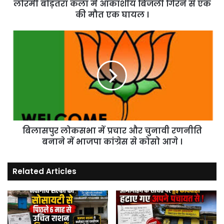
लोरमी बोड़तरा कला में आकाशीय बिजली गिरने से एक
की
मौत
की मौत एक घायल ।
एक
घायल
बिलासपुर
।
लोकसभा
में
प्रचार
और
चुनावी
रणनीति
बनाने
में
बिलासपुर लोकसभा में प्रचार और चुनावी रणनीति
भाजपा
कांग्रेस
बनाने में भाजपा कांग्रेस से कोसो आगे ।
से
कोसो
Related Articles
आगे
।