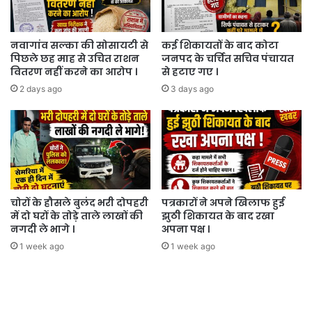
नवागांव सल्का की सोसायटी से
कई शिकायतों के बाद कोटा
पिछले छह माह से उचित राशन
जनपद के चर्चित सचिव पंचायत
वितरण नहीं करने का आरोप ।
से हटाए गए ।
2 days ago
3 days ago
चोरों के हौसले बुलंद भरी दोपहरी
पत्रकारों ने अपने खिलाफ हुई
में दो घरों के तोड़े ताले लाखों की
झुठी शिकायत के बाद रखा
नगदी ले भागे ।
अपना पक्ष ।
1 week ago
1 week ago