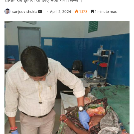
घायल को ईलाज के लिए भेजा गया सिम्स ।
Send
sanjeev shukla
April 2, 2024
1,173
1 minute read
an
email