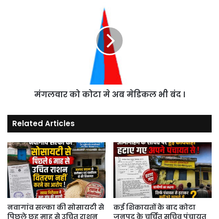
सील
मंगलवार
।
को
कोटा
मे
अब
मेडिकल
भी
बंद
।
मंगलवार को कोटा मे अब मेडिकल भी बंद ।
Related Articles
नवागांव सल्का की सोसायटी से
कई शिकायतों के बाद कोटा
पिछले छह माह से उचित राशन
जनपद के चर्चित सचिव पंचायत