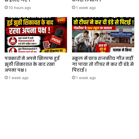
से हटाए गए ।
नगदी ले भागे ।
ही
जाता
10 hours ago
1 week ago
है
।
पत्रकारों ने अपने खिलाफ हुई
स्कूल में छात्र राजकीय गीत नहीं
झुठी शिकायत के बाद रखा
गा पाया तो टीचर ने कर दी डंडे से
अपना पक्ष ।
पिटाई ।
1 week ago
1 week ago