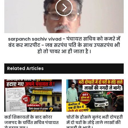
पकड़ा
-
।
पंचायत
सचिव
को
कमरे
में
sarpanch sachiv vivad - पंचायत सचिव को कमरे में
बंद
कर
बंद कर मारपीट - जब सरपंच पति के साथ उपसरपंच भी
मारपीट
हो तो पावर आ ही जाता है ।
-
जब
Related Articles
सरपंच
पति
के
साथ
उपसरपंच
भी
हो
तो
पावर
कई शिकायतों के बाद कोटा
चोरों के हौसले बुलंद भरी दोपहरी
जनपद के चर्चित सचिव पंचायत
में दो घरों के तोड़े ताले लाखों की
आ