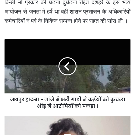
किसी भी प्रकार की घटना दुर्घटना रहित दशहरे के इस भव्य
आयोजन से जनता में हर्ष था वहीं शासन प्रशासन के अधिकारियों
कर्मचारियों ने पर्व के निर्विघ्न सम्पन्न होने पर राहत की सांस ली ।
जशपुर
हादसा
-
गांजे
से
भरी
गाड़ी
ने
कईयों
जशपुर हादसा - गांजे से भरी गाड़ी ने कईयों को कुचला
को
कुचला
भीड़ ने आरोपियों को पकड़ा ।
भीड़
ने
sarpanch
आरोपियों
sachiv
को
vivad