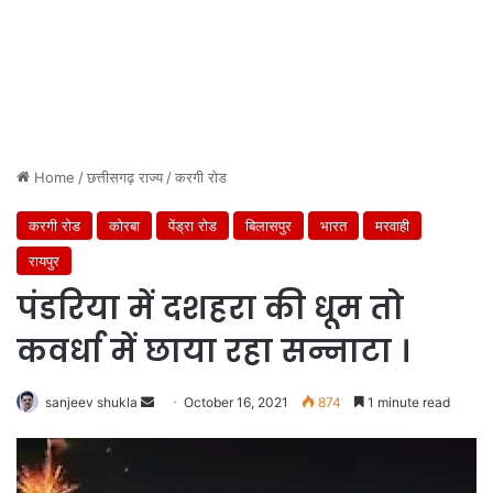
Home
/
छत्तीसगढ़ राज्य
/
करगी रोड
करगी रोड
कोरबा
पेंड्रा रोड
बिलासपुर
भारत
मरवाही
रायपुर
पंडरिया में दशहरा की धूम तो
कवर्धा में छाया रहा सन्नाटा ।
Send
sanjeev shukla
October 16, 2021
874
1 minute read
an
email