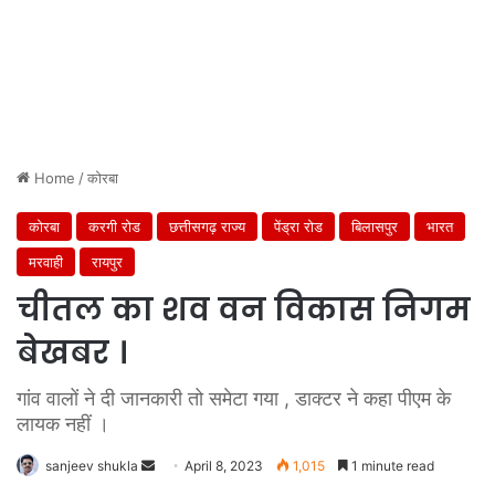
Home
/
कोरबा
कोरबा
करगी रोड
छत्तीसगढ़ राज्य
पेंड्रा रोड
बिलासपुर
भारत
मरवाही
रायपुर
चीतल का शव वन विकास निगम
बेखबर ।
गांव वालों ने दी जानकारी तो समेटा गया , डाक्टर ने कहा पीएम के
लायक नहीं ।
Send
sanjeev shukla
April 8, 2023
1,015
1 minute read
an