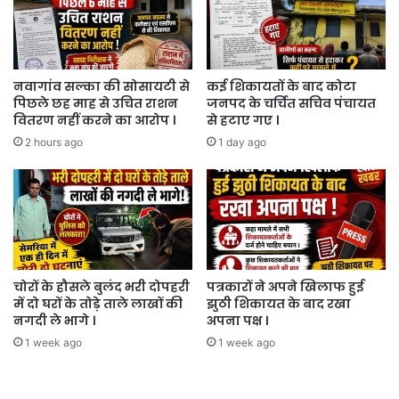
नवागांव सल्का की सोसायटी से
कई शिकायतों के बाद कोटा
पिछले छह माह से उचित राशन
जनपद के चर्चित सचिव पंचायत
वितरण नहीं करने का आरोप ।
से हटाए गए ।
2 hours ago
1 day ago
चोरों के हौसले बुलंद भरी दोपहरी
पत्रकारों ने अपने खिलाफ हुई
में दो घरों के तोड़े ताले लाखों की
झुठी शिकायत के बाद रखा
नगदी ले भागे ।
अपना पक्ष ।
1 week ago
1 week ago