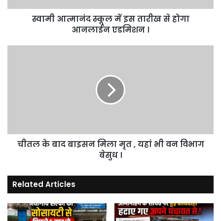
आनलाईन
स्वामी आत्मानंद स्कूल में इस तारीख से होगा
एडमिशन
।
आनलाईन एडमिशन ।
चीतल
के
बाद
बाइसन
मिला
मृत
,
यहां
भी
चीतल के बाद बाइसन मिला मृत , यहां भी वन विभाग
वन
विभाग
बेसुध ।
बेसुध
।
Related Articles