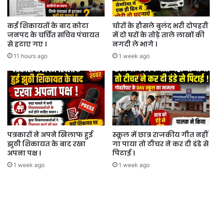
कई शिकायतों के बाद कोटा
चोरों के हौसले बुलंद भरी दोपहरी
जनपद के चर्चित सचिव पंचायत
में दो घरों के तोड़े ताले लाखों की
से हटाए गए ।
नगदी ले भागे ।
11 hours ago
1 week ago
पत्रकारों ने अपने खिलाफ हुई
स्कूल में छात्र राजकीय गीत नहीं
झुठी शिकायत के बाद रखा
गा पाया तो टीचर ने कर दी डंडे से
अपना पक्ष ।
पिटाई ।
1 week ago
1 week ago