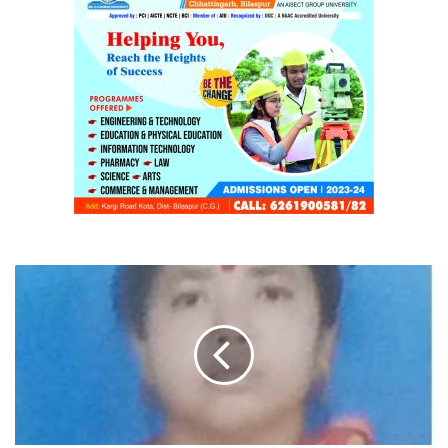
भूमिहीन
की
राशि
में
गड़बड़झाला
,
राशि
मिलनी
थी