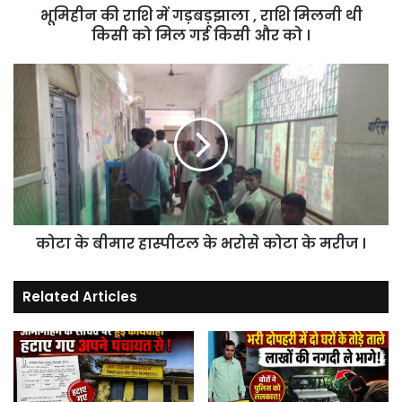
भूमिहीन की राशि में गड़बड़झाला , राशि मिलनी थी
किसी
को
किसी को मिल गई किसी और को ।
मिल
गई
कोटा
किसी
के
और
बीमार
को
हास्पीटल
।
के
भरोसे
कोटा
के
मरीज
कोटा के बीमार हास्पीटल के भरोसे कोटा के मरीज ।
।
Related Articles