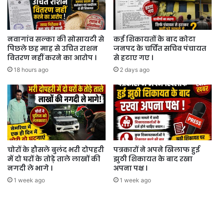
।
नवागांव सल्का की सोसायटी से
कई शिकायतों के बाद कोटा
पिछले छह माह से उचित राशन
जनपद के चर्चित सचिव पंचायत
वितरण नहीं करने का आरोप ।
से हटाए गए ।
18 hours ago
2 days ago
चोरों के हौसले बुलंद भरी दोपहरी
पत्रकारों ने अपने खिलाफ हुई
में दो घरों के तोड़े ताले लाखों की
झुठी शिकायत के बाद रखा
नगदी ले भागे ।
अपना पक्ष ।
1 week ago
1 week ago