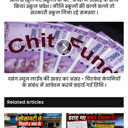
आज से खुल गए स्कूलों के पट , बच्चों ने उत्साह के साथ
उत्साह
किया स्कूल प्रवेश । नीजि स्कूलों की बल्ले बल्ले तो
के
सरकारी स्कूल गिना रहे समस्या ।
साथ
किया
दबंग
स्कूल
न्यूज
प्रवेश
लाईव
।
की
नीजि
खबर
स्कूलों
का
की
असर
बल्ले
-
बल्ले
चिटफंड
तो
दबंग न्यूज लाईव की खबर का असर - चिटफंड कंपनियों
कंपनियों
सरकारी
के
के संबंध में आवेदन करने बढ़ाई गई तिथि ।
स्कूल
संबंध
गिना
में
रहे
Related Articles
आवेदन
समस्या
करने
।
बढ़ाई
गई
तिथि