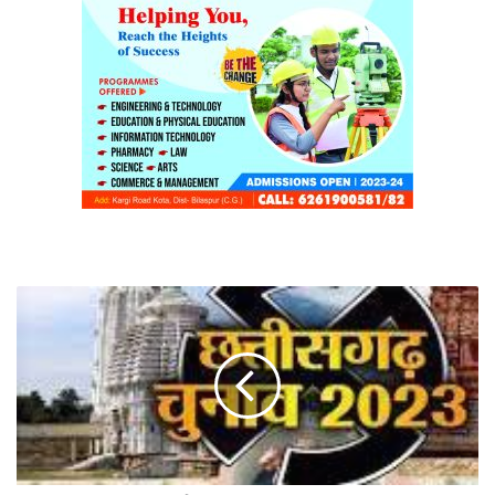
कोटा
,लोरमी
और
तखतपुर
एक
दुसरे
से
गुंथे
इन