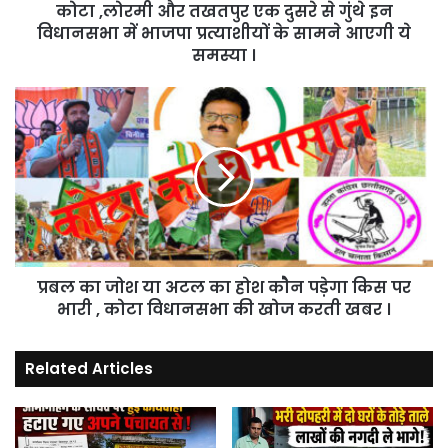
कोटा ,लोरमी और तखतपुर एक दुसरे से गुंथे इन
विधानसभा
में
विधानसभा में भाजपा प्रत्याशीयों के सामने आएगी ये
भाजपा
समस्या ।
प्रत्याशीयों
के
प्रबल
सामने
का
आएगी
जोश
ये
या
समस्या
अटल
।
का
होश
कोैन
पड़ेगा
प्रबल का जोश या अटल का होश कोैन पड़ेगा किस पर
किस
पर
भारी , कोटा विधानसभा की खोज करती खबर ।
भारी
,
Related Articles
कोटा
विधानसभा
की
खोज