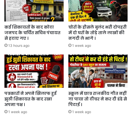
करती
खबर
।
कई शिकायतों के बाद कोटा
चोरों के हौसले बुलंद भरी दोपहरी
जनपद के चर्चित सचिव पंचायत
में दो घरों के तोड़े ताले लाखों की
से हटाए गए ।
नगदी ले भागे ।
13 hours ago
1 week ago
पत्रकारों ने अपने खिलाफ हुई
स्कूल में छात्र राजकीय गीत नहीं
झुठी शिकायत के बाद रखा
गा पाया तो टीचर ने कर दी डंडे से
अपना पक्ष ।
पिटाई ।
1 week ago
1 week ago