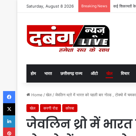
Saturday, August 8 2026
Breaking News
कई शिकायतों के
होम
भारत
छत्तीसगढ़ राज्य
ऑटो
खेल
विचार
Facebook
Home
/
खेल
/
जेवलिन थ्रो में भारत को पहली बार गोल्ड , टोक्यो में चम
X
खेल
करगी रोड
कोरबा
LinkedIn
जेवलिन थ्रो में भारत
Pinterest