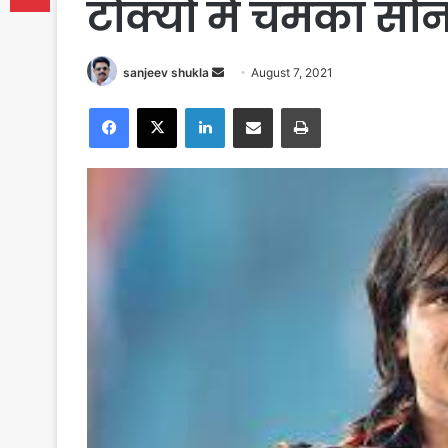
टोक्यो में चमका सोन
Send
sanjeev shukla
August 7, 2021
an
Facebook
X
LinkedIn
Share via Email
Print
email