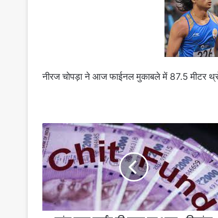
नीरज चोपड़ा ने आज फाईनल मुकाबले में 87.5 मीटर थ्
दबंग
न्यूज
लाईव
की
खबर
का
असर
-
चिटफंड