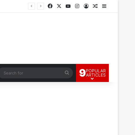
Facebook
X
YouTube
Instagram
Log In
Random Article
Sidebar
9
POPULAR
andom Article
Search
ARTICLES
for