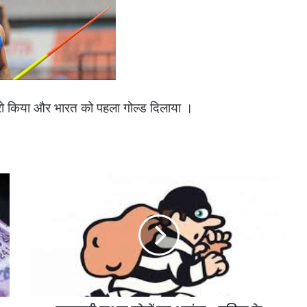
रो किया और भारत को पहला गोल्ड दिलाया ।
सरकारी
राशन
चोरों
का
आतंक
-
पुुलिस
के
माथे