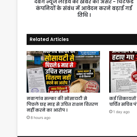
दबंग न्यूज लाईव की खबर का असर - चिटफंड
कंपनियों
के
कंपनियों के संबंध में आवेदन करने बढ़ाई गई
संबंध
तिथि ।
में
आवेदन
करने
Related Articles
बढ़ाई
गई
तिथि
।
नवागांव सल्का की सोसायटी से
कई शिकायतों 
पिछले छह माह से उचित राशन वितरण
चर्चित सचिव प
नहीं करने का आरोप ।
1 day ago
8 hours ago