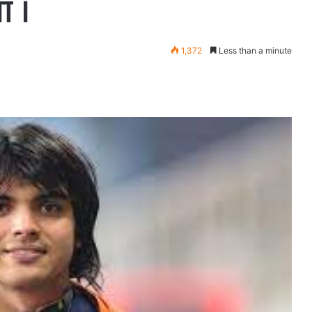
ा ।
1,372
Less than a minute