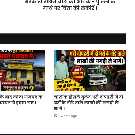
सरकारी राशन चोरों का आतंक - पुुलिस के
पर
चिंता
माथे पर चिंता की लकीरें ।
की
लकीरें
।
के बाद कोटा जनपद के
चोरों के हौसले बुलंद भरी दोपहरी में दो
ंचायत से हटाए गए ।
घरों के तोड़े ताले लाखों की नगदी ले
भागे ।
1 week ago