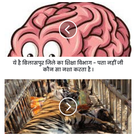
ये
है
बिलासपुर
जिले
का
शिक्षा
विभाग
-
पता
ये है बिलासपुर जिले का शिक्षा विभाग - पता नहीं जी
नहीं
जी
कौन सा नशा करता है ।
कौन
सा
सूरजपूर
नशा
की
करता
बाघिन
है
,,आदमखोर
।
क्यों
हुई
?