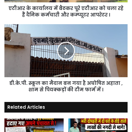
चला
एटीआर के कार्यालय में बैठकर पूरे एटीआर को चला रहे
रहे
हैं
हैं दैनिक कर्मचारी और कम्प्यूटर आपरेटर ।
दैनिक
कर्मचारी
डी.के.पी.
और
स्कूल
कम्प्यूटर
का
आपरेटर
मैदान
।
बन
गया
है
अघोषित
अहाता
डी.के.पी. स्कूल का मैदान बन गया है अघोषित अहाता ,
,
शाम
शाम से पियक्कड़ों की टीम फार्म में ।
से
पियक्कड़ों
Related Articles
की
टीम
फार्म
में