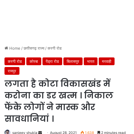
Home
/
छत्तीसगढ़ राज्य
/
करगी रोड
करगी रोड
कोरबा
पेंड्रा रोड
बिलासपुर
भारत
मरवाही
रायपुर
लगता है कोटा विकासखंड में
करोना का डर खत्म । निकाल
फेंके लोगों ने मास्क और
सावधानियां ।
Send
sanjeev shukla
August 28, 2021
1,638
2 minutes read