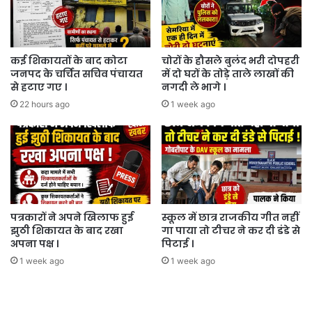
।
कई शिकायतों के बाद कोटा
चोरों के हौसले बुलंद भरी दोपहरी
जनपद के चर्चित सचिव पंचायत
में दो घरों के तोड़े ताले लाखों की
से हटाए गए ।
नगदी ले भागे ।
22 hours ago
1 week ago
पत्रकारों ने अपने खिलाफ हुई
स्कूल में छात्र राजकीय गीत नहीं
झुठी शिकायत के बाद रखा
गा पाया तो टीचर ने कर दी डंडे से
अपना पक्ष ।
पिटाई ।
1 week ago
1 week ago