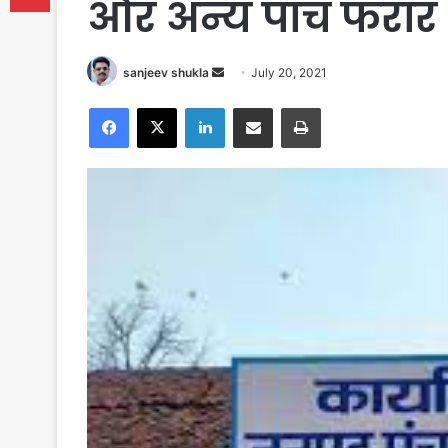
और अन्य पांच फरार 
Send
sanjeev shukla
July 20, 2021
an
Facebook
X
LinkedIn
Share via Email
Print
email