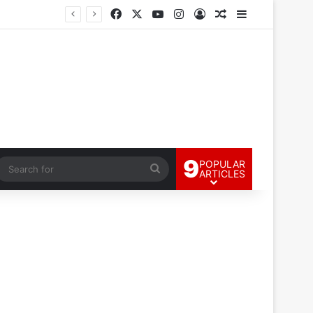
Facebook
X
YouTube
Instagram
Log In
Random Article
Sidebar
9
POPULAR
andom Article
Search
ARTICLES
for