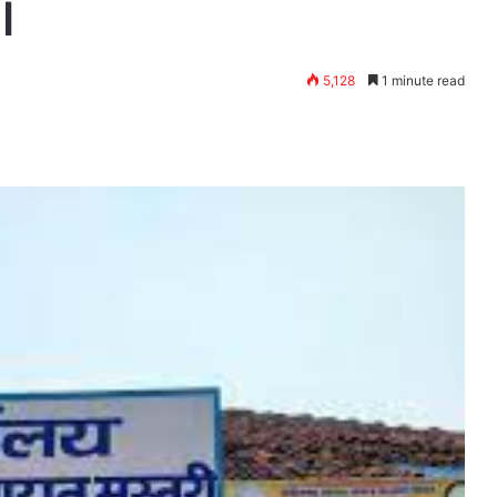
।
5,128
1 minute read