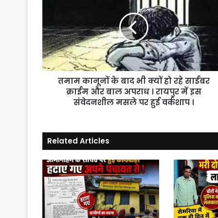
के
बाद
भी
क्यों
हो
रहे
साईबर
तमाम कानूनों के बाद भी क्यों हो रहे साईबर
क्राईम
और
क्राईम और बाल अपराध । रायपुर में इस
बाल
संवेदनशील मसले पर हुई वर्कशाप ।
अपराध
।
रायपुर
Related Articles
में
इस
संवेदनशील
मसले
पर
हुई
वर्कशाप
।