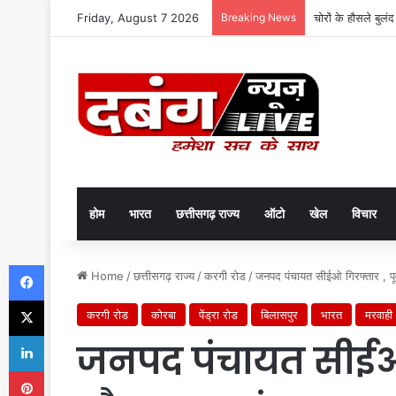
Friday, August 7 2026
Breaking News
चोरों के हौसले बुलं
होम
भारत
छत्तीसगढ़ राज्य
ऑटो
खेल
विचार
Facebook
Home
/
छत्तीसगढ़ राज्य
/
करगी रोड
/
जनपद पंचायत सीईओ गिरफ्तार , पू
X
करगी रोड
कोरबा
पेंड्रा रोड
बिलासपुर
भारत
मरवाही
LinkedIn
जनपद पंचायत सीईओ ग
Pinterest