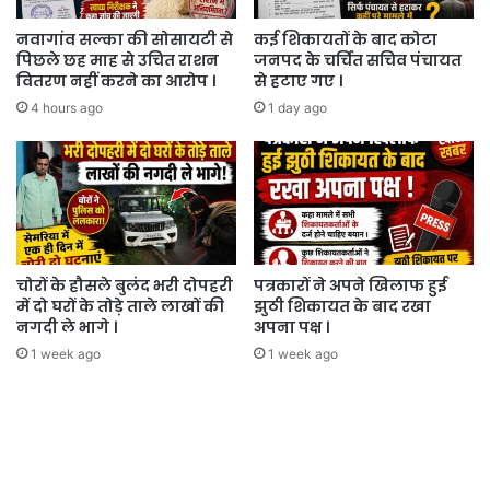
नवागांव सल्का की सोसायटी से
कई शिकायतों के बाद कोटा
पिछले छह माह से उचित राशन
जनपद के चर्चित सचिव पंचायत
वितरण नहीं करने का आरोप ।
से हटाए गए ।
4 hours ago
1 day ago
चोरों के हौसले बुलंद भरी दोपहरी
पत्रकारों ने अपने खिलाफ हुई
में दो घरों के तोड़े ताले लाखों की
झुठी शिकायत के बाद रखा
नगदी ले भागे ।
अपना पक्ष ।
1 week ago
1 week ago