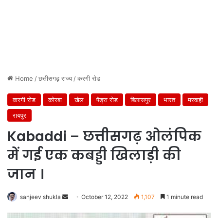
Home
/
छत्तीसगढ़ राज्य
/
करगी रोड
करगी रोड
कोरबा
खेल
पेंड्रा रोड
बिलासपुर
भारत
मरवाही
रायपुर
Kabaddi – छत्तीसगढ़ ओलंपिक
में गई एक कबड्डी खिलाड़ी की
जान ।
Send
sanjeev shukla
October 12, 2022
1,107
1 minute read
an