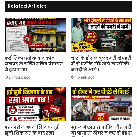
Related Articles
खाते
में
डाल
दी
पंचायत
की
लाखों
की
राशि
कई शिकायतों के बाद कोटा
चोरों के हौसले बुलंद भरी दोपहरी
जनपद के चर्चित सचिव पंचायत
में दो घरों के तोड़े ताले लाखों की
।
से हटाए गए ।
नगदी ले भागे ।
21 hours ago
1 week ago
पत्रकारों ने अपने खिलाफ हुई
स्कूल में छात्र राजकीय गीत नहीं
झुठी शिकायत के बाद रखा
गा पाया तो टीचर ने कर दी डंडे से