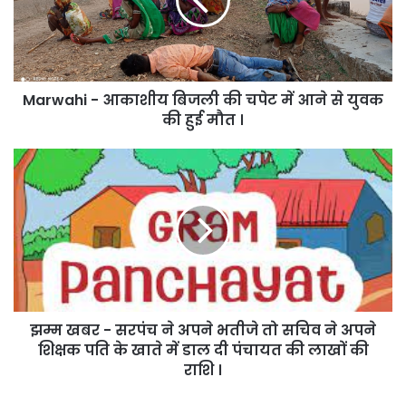
की
चपेट
में
आने
से
Marwahi - आकाशीय बिजली की चपेट में आने से युवक
युवक
की
की हुई मौत ।
हुई
मौत
झम्म
।
खबर
-
सरपंच
ने
अपने
भतीजे
तो
सचिव
झम्म खबर - सरपंच ने अपने भतीजे तो सचिव ने अपने
ने
अपने
शिक्षक पति के खाते में डाल दी पंचायत की लाखों की
शिक्षक
राशि ।
पति
के