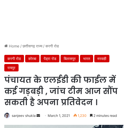
Home
/
छत्तीसगढ़ राज्य
/
करगी रोड
करगी रोड
कोरबा
पेंड्रा रोड
बिलासपुर
भारत
मरवाही
रायपुर
पंचायत के एलईडी की फाईल में
कई गड़बड़ी , जांच टीम आज सौंप
सकती है अपना प्रतिवेदन ।
Send
sanjeev shukla
March 1, 2021
1,230
2 minutes read
an