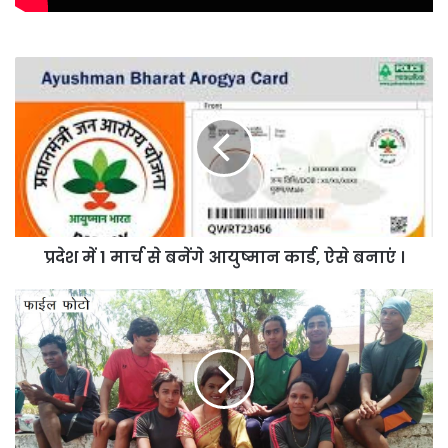
प्रदेश
में
1
मार्च
से
बनेंगे
आयुष्मान
कार्ड,
ऐसे
प्रदेश में 1 मार्च से बनेंगे आयुष्मान कार्ड, ऐसे बनाएं ।
बनाएं
।
छत्तीसगढ़
तृतीय
लिंग
समुदाय
को
मिलेगी
ऐसे
पहचान