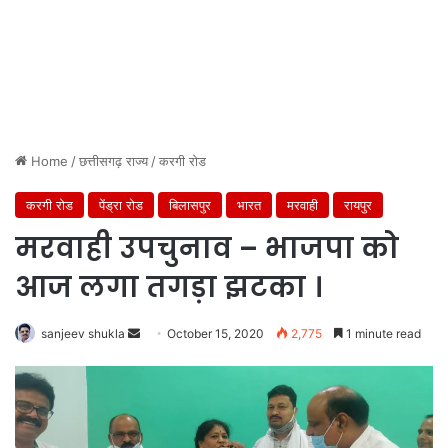
Home
/
छत्तीसगढ़ राज्य
/
करगी रोड
करगी रोड
पेंड्रा रोड
बिलासपुर
भारत
मरवाही
रायपुर
मरवाही उपचुनाव – भाजपा को
आज लगा तगड़ा झटका ।
Send
sanjeev shukla
October 15, 2020
2,775
1 minute read
an
email