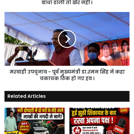
तो
बाधा डाली तो खैर नहीं ।
खैर
नहीं
मरवाही
।
उपचुनाव
-
पूर्व
मुख्यमंत्री
डा.रमन
सिंह
ने
कहा
मरवाही उपचुनाव - पूर्व मुख्यमंत्री डा.रमन सिंह ने कहा
चकाचक
ठिक
चकाचक ठिक हो गए हव ।
हो
गए
Related Articles
हव
।