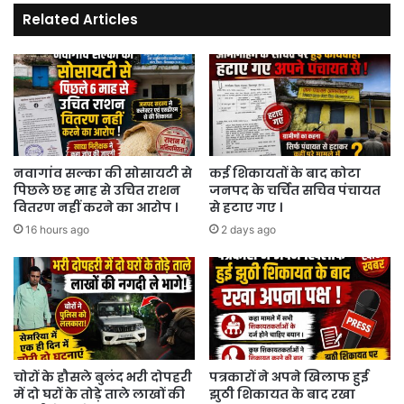
रामसुख
Related Articles
नापित
निर्विरोध
बने
जिला
अध्यक्ष
।
नवागांव सल्का की सोसायटी से
कई शिकायतों के बाद कोटा
पिछले छह माह से उचित राशन
जनपद के चर्चित सचिव पंचायत
वितरण नहीं करने का आरोप ।
से हटाए गए ।
16 hours ago
2 days ago
चोरों के हौसले बुलंद भरी दोपहरी
पत्रकारों ने अपने खिलाफ हुई
में दो घरों के तोड़े ताले लाखों की
झुठी शिकायत के बाद रखा