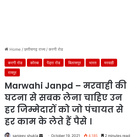
Home
/
छत्तीसगढ़ राज्य
/
करगी रोड
करगी रोड
कोरबा
पेंड्रा रोड
बिलासपुर
भारत
मरवाही
रायपुर
Marwahi Janpd – मरवाही की
घटना से सबक लेना चाहिए उन
हर जिम्मेदारों को जो पंचायत से
हर काम के लेते हैं पैसे ।
Send
sanjeev shukla
October 19, 2021
4,185
2 minutes read