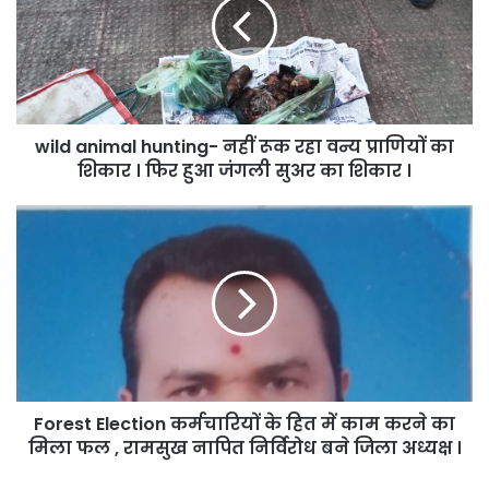
नहीं
रूक
रहा
वन्य
प्राणियों
का
wild animal hunting- नहीं रूक रहा वन्य प्राणियों का
शिकार
।
शिकार । फिर हुआ जंगली सुअर का शिकार ।
फिर
हुआ
Forest
जंगली
Election
सुअर
कर्मचारियों
का
के
शिकार
हित
।
में
काम
करने
का
Forest Election कर्मचारियों के हित में काम करने का
मिला
फल
मिला फल , रामसुख नापित निर्विरोध बने जिला अध्यक्ष ।
,