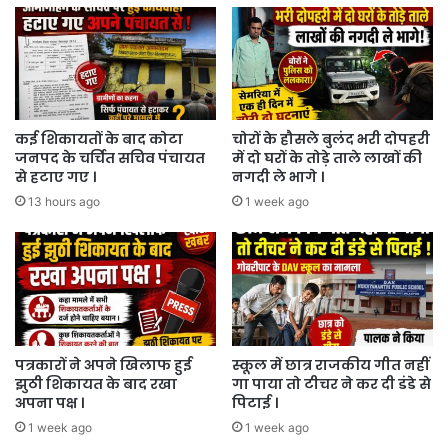
कई शिकायतों के बाद कोटा
चोरों के हौसले बुलंद भरी दोपहरी
जनपद के चर्चित सचिव पंचायत
में दो घरों के तोड़े ताले लाखों की
से हटाए गए ।
नगदी ले भागे ।
13 hours ago
1 week ago
पत्रकारों ने अपने खिलाफ हुई
स्कूल में छात्र राजकीय गीत नहीं
झुठी शिकायत के बाद रखा
गा पाया तो टीचर ने कर दी डंडे से
अपना पक्ष ।
पिटाई ।
1 week ago
1 week ago