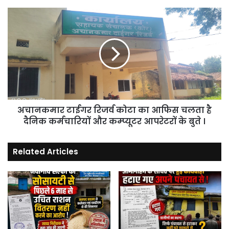
के
स्टूडेंट
अचानकमार
को
टाईगर
मारा
रिजर्व
चाकू,
कोटा
इलाज
का
के
आफिस
दौरान
चलता
मौत
है
।
दैनिक
अचानकमार टाईगर रिजर्व कोटा का आफिस चलता है
कर्मचारियों
और
दैनिक कर्मचारियों और कम्प्यूटर आपरेटरों के बुते ।
कम्प्यूटर
आपरेटरों
Related Articles
के
बुते
।