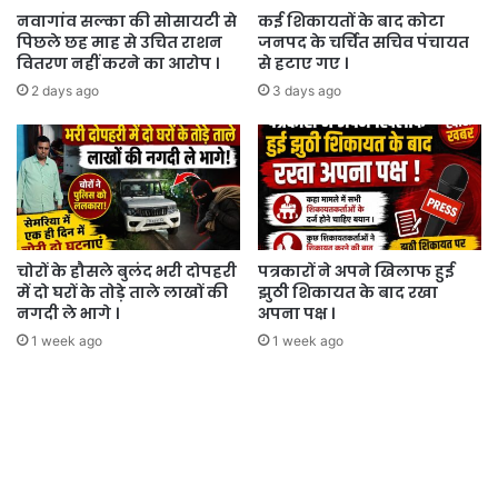
नवागांव सल्का की सोसायटी से
कई शिकायतों के बाद कोटा
पिछले छह माह से उचित राशन
जनपद के चर्चित सचिव पंचायत
वितरण नहीं करने का आरोप ।
से हटाए गए ।
2 days ago
3 days ago
चोरों के हौसले बुलंद भरी दोपहरी
पत्रकारों ने अपने खिलाफ हुई
में दो घरों के तोड़े ताले लाखों की
झुठी शिकायत के बाद रखा
नगदी ले भागे ।
अपना पक्ष ।
1 week ago
1 week ago