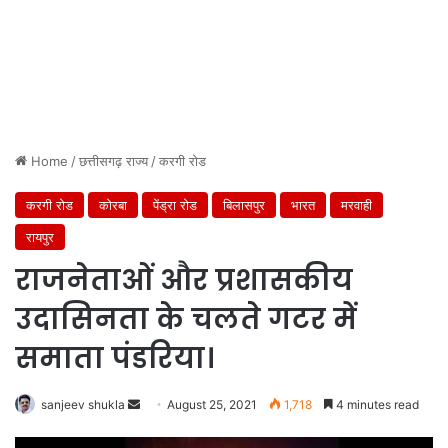
Home
/
छत्तीसगढ़ राज्य
/
करगी रोड
करगी रोड
कोरबा
पेंड्रा रोड
बिलासपुर
भारत
मरवाही
रायपुर
राजनेताओं और प्रशासकीय
उदासिनता के चलते गटर में
समाता पंडरिया।
Send
sanjeev shukla
August 25, 2021
1,718
4 minutes read
an