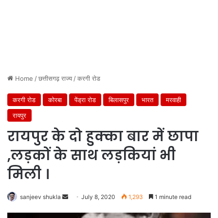
Home
/
छत्तीसगढ़ राज्य
/
करगी रोड
करगी रोड
कोरबा
पेंड्रा रोड
बिलासपुर
भारत
मरवाही
रायपुर
रायपुर के दो हुक्का बार में छापा
,लड़कों के साथ लड़कियां भी
मिली ।
Send
sanjeev shukla
July 8, 2020
1,293
1 minute read
an