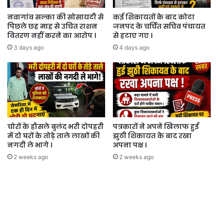
नवागांव सल्का की सोसायटी से
कई शिकायतों के बाद कोटा
पिछले छह माह से उचित राशन
जनपद के चर्चित सचिव पंचायत
वितरण नहीं करने का आरोप ।
से हटाए गए ।
3 days ago
4 days ago
चोरों के हौसले बुलंद भरी दोपहरी
पत्रकारों ने अपने खिलाफ हुई
में दो घरों के तोड़े ताले लाखों की
झुठी शिकायत के बाद रखा
नगदी ले भागे ।
अपना पक्ष ।
2 weeks ago
2 weeks ago