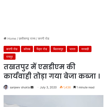
Home
/
छत्तीसगढ़ राज्य
/
करगी रोड
करगी रोड
कोरबा
पेंड्रा रोड
बिलासपुर
भारत
मरवाही
रायपुर
तखतपुर में एसडीएम की
कार्यवाही तोड़ा गया बेजा कब्जा ।
Send
sanjeev shukla
July 3, 2020
1,436
1 minute read
an
email