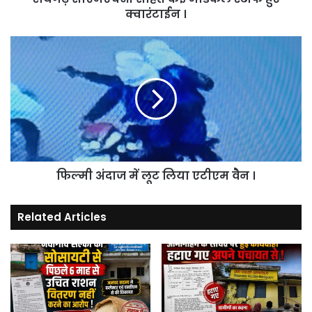
क्वारंटाईन ।
फिल्मी
अंदाज
में
लूट
लिया
एटीएम
वेैन
।
फिल्मी अंदाज में लूट लिया एटीएम वेैन ।
Related Articles