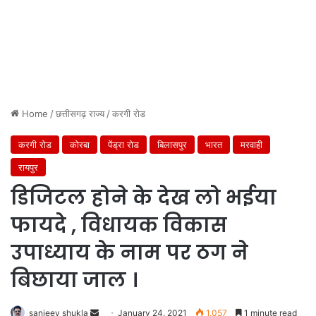
Home
/
छत्तीसगढ़ राज्य
/
करगी रोड
करगी रोड
कोरबा
पेंड्रा रोड
बिलासपुर
भारत
मरवाही
रायपुर
डिजिटल होने के देख लो भईया
फायदे , विधायक विकास
उपाध्याय के नाम पर ठग ने
बिछाया जाल ।
Send
sanjeev shukla
January 24, 2021
1,057
1 minute read