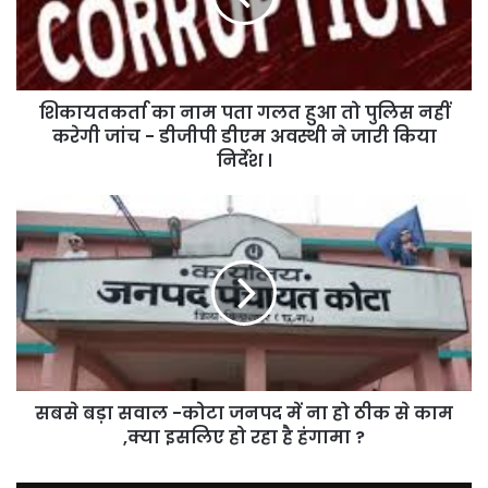
हुआ
तो
पुलिस
नहीं
शिकायतकर्ता का नाम पता गलत हुआ तो पुलिस नहीं
करेगी
जांच
करेगी जांच - डीजीपी डीएम अवस्थी ने जारी किया
-
निर्देश ।
डीजीपी
डीएम
सबसे
अवस्थी
बड़ा
ने
सवाल
जारी
-कोटा
किया
जनपद
निर्देश
में
।
ना
हो
ठीक
सबसे बड़ा सवाल -कोटा जनपद में ना हो ठीक से काम
से
काम
,क्या इसलिए हो रहा है हंगामा ?
,क्या
इसलिए