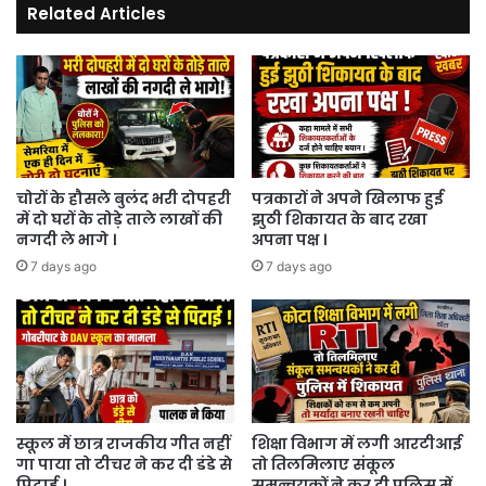
Related Articles
हो
रहा
है
हंगामा
?
चोरों के हौसले बुलंद भरी दोपहरी
पत्रकारों ने अपने खिलाफ हुई
में दो घरों के तोड़े ताले लाखों की
झुठी शिकायत के बाद रखा
नगदी ले भागे ।
अपना पक्ष ।
7 days ago
7 days ago
स्कूल में छात्र राजकीय गीत नहीं
शिक्षा विभाग में लगी आरटीआई
गा पाया तो टीचर ने कर दी डंडे से
तो तिलमिलाए संकूल
पिटाई ।
समन्वयकों ने कर दी पुलिस में