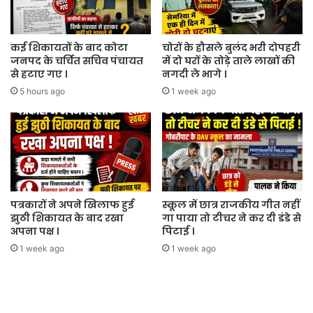
कई शिकायतों के बाद कोटा
चोरों के हौसले बुलंद भरी दोपहरी
जनपद के चर्चित सचिव पंचायत
में दो घरों के तोड़े ताले लाखों की
से हटाए गए ।
नगदी ले भागे ।
5 hours ago
1 week ago
पत्रकारों ने अपने खिलाफ हुई
स्कूल में छात्र राजकीय गीत नहीं
झुठी शिकायत के बाद रखा
गा पाया तो टीचर ने कर दी डंडे से
अपना पक्ष ।
पिटाई ।
1 week ago
1 week ago