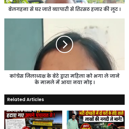
की
बेलगहना से घर जाते व्यापारी से तिरसठ हजार की लूट ।
लूट
।
कांग्रेस
जिलाध्यक्ष
के
बेटे
द्वारा
महिला
को
भगा
ले
कांग्रेस जिलाध्यक्ष के बेटे द्वारा महिला को भगा ले जाने
जाने
के
के मामले में आया नया मोड़ ।
मामले
में
Related Articles
आया
नया
मोड़
।