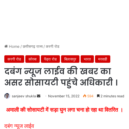
Home
/
छत्तीसगढ़ राज्य
/
करगी रोड
करगी रोड
कोरबा
पेंड्रा रोड
बिलासपुर
भारत
मरवाही
दबंग न्यूज लाईव की खबर का
असर सोसायटी पहुंचे अधिकारी ।
Send
sanjeev shukla
November 15, 2022
594
2 minutes read
an
अमाली की सोसायटी में सड़ा घुन लगा चना हो रहा था वितरित ।
email
दबंग न्यूज लाईव