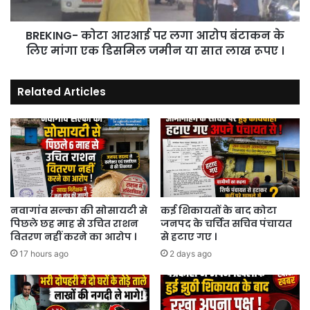
के
लिए
BREKING- कोटा आरआई पर लगा आरोप बंटाकन के
मांगा
एक
लिए मांगा एक डिसमिल जमीन या सात लाख रूपए ।
डिसमिल
जमीन
Related Articles
या
सात
लाख
रूपए
।
नवागांव सल्का की सोसायटी से
कई शिकायतों के बाद कोटा
पिछले छह माह से उचित राशन
जनपद के चर्चित सचिव पंचायत
वितरण नहीं करने का आरोप ।
से हटाए गए ।
17 hours ago
2 days ago