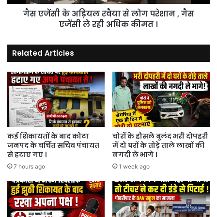
,
गैस एजेंसी के अड़ियल रवैया से लोग परेशान , गैस
गैस
एजेंसी
एजेंसी ले रही अधिक कीमत ।
ले
रही
Related Articles
अधिक
कीमत
।
कई शिकायतों के बाद कोटा
चोरों के हौसले बुलंद भरी दोपहरी
जनपद के चर्चित सचिव पंचायत
में दो घरों के तोड़े ताले लाखों की
से हटाए गए ।
नगदी ले भागे ।
7 hours ago
1 week ago