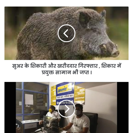
सुअर
के
शिकारी
और
खरीददार
गिरफ्तार
,
शिकार
में
सुअर के शिकारी और खरीददार गिरफ्तार , शिकार में
प्रयुक्त
सामान
प्रयुक्त सामान भी जप्त ।
भी
जप्त
गैस
।
एजेंसी
के
अड़ियल
रवैया
से
लोग
परेशान