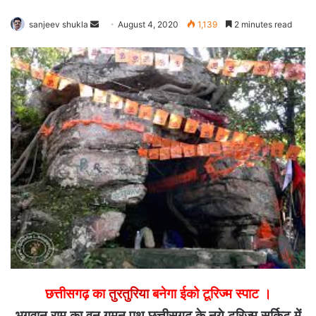
Send
sanjeev shukla
August 4, 2020
1,139
2 minutes read
an
email
छत्तीसगढ़ का
तुरतुरिया
बनेगा ईको टूरिज्म स्पाट ।
भगवान राम का वन गमन पथ छत्तीसगढ़ के नये टूरिज्म सर्किट में