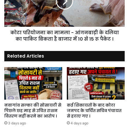
-
आंगनबाड़ी
के
दलिया
का
कोटा परियोजना का मामला - आंगनबाड़ी के दलिया
पाकिट
बिकता
का पाकिट बिकता है बाजार में 10 से 15 रू पैकेट ।
है
बाजार
Related Articles
में
10
से
15
रू
पैकेट
।
नवागांव सल्का की सोसायटी से
कई शिकायतों के बाद कोटा
पिछले छह माह से उचित राशन
जनपद के चर्चित सचिव पंचायत
वितरण नहीं करने का आरोप ।
से हटाए गए ।
3 days ago
4 days ago