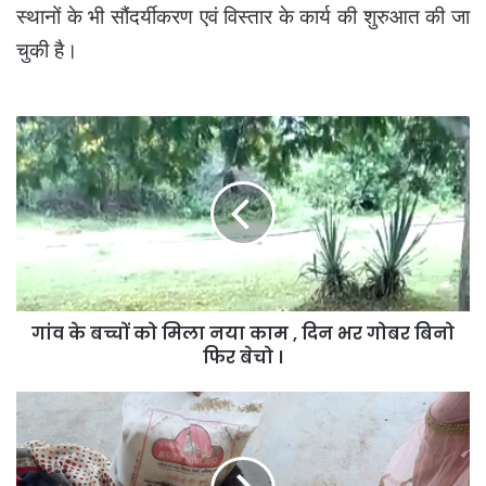
स्थानों के भी सौंदर्यीकरण एवं विस्तार के कार्य की शुरुआत की जा
चुकी है।
गांव
के
बच्चों
को
मिला
नया
काम
,
दिन
गांव के बच्चों को मिला नया काम , दिन भर गोबर बिनो
भर
गोबर
फिर बेचो ।
बिनो
फिर
कोटा
बेचो
परियोजना
।
का
मामला