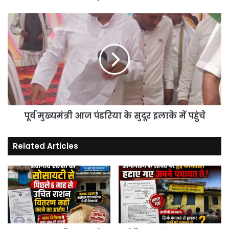
चोरी
।
पूर्व
मुख्यमंत्री
आज
पंडरिया
के
सुदूर
इलाके
में
पहुंचे
पूर्व मुख्यमंत्री आज पंडरिया के सुदूर इलाके में पहुंचे
Related Articles