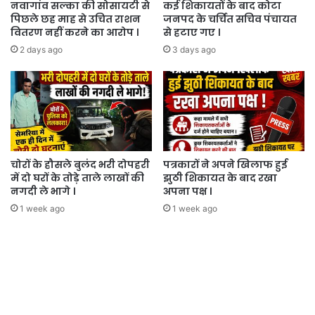
नवागांव सल्का की सोसायटी से
कई शिकायतों के बाद कोटा
पिछले छह माह से उचित राशन
जनपद के चर्चित सचिव पंचायत
वितरण नहीं करने का आरोप ।
से हटाए गए ।
2 days ago
3 days ago
चोरों के हौसले बुलंद भरी दोपहरी
पत्रकारों ने अपने खिलाफ हुई
में दो घरों के तोड़े ताले लाखों की
झुठी शिकायत के बाद रखा
नगदी ले भागे ।
अपना पक्ष ।
1 week ago
1 week ago