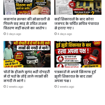
नवागांव सल्का की सोसायटी से
कई शिकायतों के बाद कोटा
पिछले छह माह से उचित राशन
जनपद के चर्चित सचिव पंचायत
वितरण नहीं करने का आरोप ।
से हटाए गए ।
3 days ago
4 days ago
चोरों के हौसले बुलंद भरी दोपहरी
पत्रकारों ने अपने खिलाफ हुई
में दो घरों के तोड़े ताले लाखों की
झुठी शिकायत के बाद रखा
नगदी ले भागे ।
अपना पक्ष ।
2 weeks ago
2 weeks ago