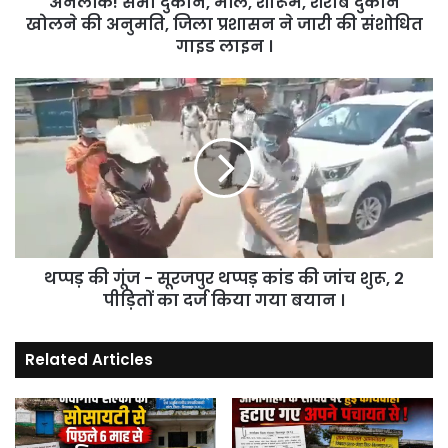
अनलॉक! सभी दुकाने, मॉल, शोरूम, शराब दुकान
जिला
खोलने की अनुमति, जिला प्रशासन ने जारी की संशोधित
प्रशासन
गाइड लाइन ।
ने
जारी
थप्पड़
की
की
संशोधित
गूंज
गाइड
-
लाइन
सूरजपुर
।
थप्पड़
कांड
की
जांच
थप्पड़ की गूंज - सूरजपुर थप्पड़ कांड की जांच शुरू, 2
शुरू,
2
पीड़ितों का दर्ज किया गया बयान ।
पीड़ितों
का
Related Articles
दर्ज
किया
गया
बयान
।