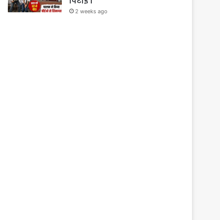
पिटाई ।
2 weeks ago