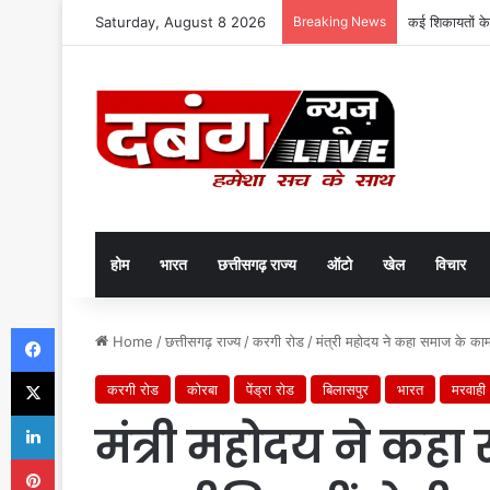
Saturday, August 8 2026
Breaking News
चोरों के हौसले ब
होम
भारत
छत्तीसगढ़ राज्य
ऑटो
खेल
विचार
Facebook
Home
/
छत्तीसगढ़ राज्य
/
करगी रोड
/
मंत्री महोदय ने कहा समाज के काम 
X
करगी रोड
कोरबा
पेंड्रा रोड
बिलासपुर
भारत
मरवाही
LinkedIn
मंत्री महोदय ने कहा
Pinterest