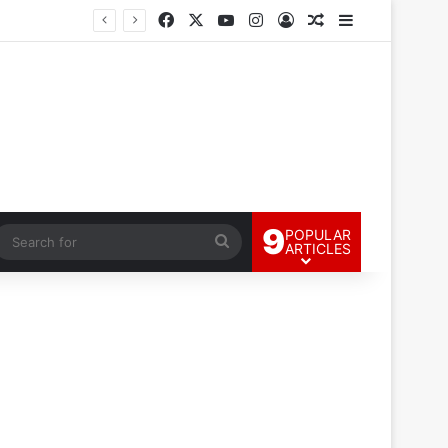
Facebook
X
YouTube
Instagram
Log In
Random Article
Sidebar
9
POPULAR
andom Article
Search
ARTICLES
for