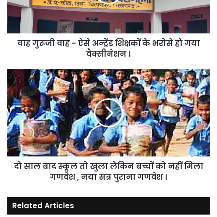
अन्ट्रेंड
शिक्षकों
के
भरोसे
वाह गुरूजी वाह - ऐसे अन्ट्रेंड शिक्षकों के भरोसे हो गया
हो
गया
वैक्सीनेशन ।
वैक्सीनेशन
।
दो
साल
बाद
स्कूल
तो
खुला
लेकिन
बच्चों
को
दो साल बाद स्कूल तो खुला लेकिन बच्चों को नहीं मिला
नहीं
मिला
गणवेश , नया सत्र पुराना गणवेश ।
गणवेश
,
Related Articles
नया
सत्र