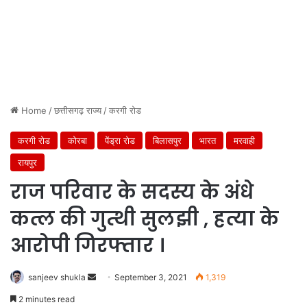
Home
/
छत्तीसगढ़ राज्य
/
करगी रोड
करगी रोड
कोरबा
पेंड्रा रोड
बिलासपुर
भारत
मरवाही
रायपुर
राज परिवार के सदस्य के अंधे
कत्ल की गुत्थी सुलझी , हत्या के
आरोपी गिरफ्तार ।
Send
sanjeev shukla
September 3, 2021
1,319
an
2 minutes read