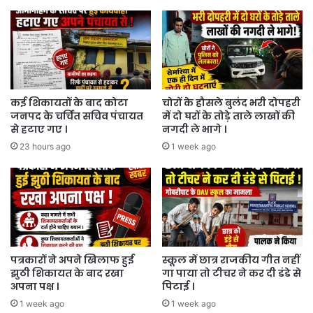
पुराना
गणवेश
।
कई शिकायतों के बाद कोटा
चोरों के हौसले बुलंद भरी दोपहरी
जनपद के चर्चित सचिव पंचायत
में दो घरों के तोड़े ताले लाखों की
से हटाए गए ।
नगदी ले भागे ।
23 hours ago
1 week ago
पत्रकारों ने अपने खिलाफ हुई
स्कूल में छात्र राजकीय गीत नहीं
झुठी शिकायत के बाद रखा
गा पाया तो टीचर ने कर दी डंडे से
अपना पक्ष ।
पिटाई ।
1 week ago
1 week ago