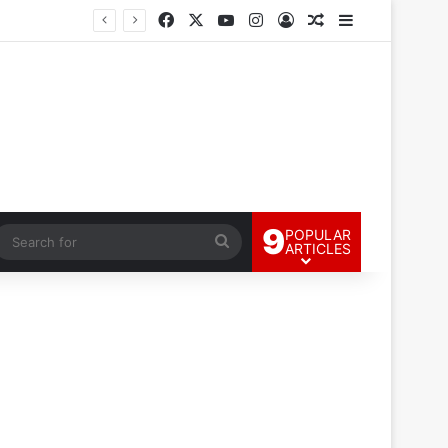
Facebook
X
YouTube
Instagram
Log In
Random Article
Sidebar
9
POPULAR
andom Article
Search
ARTICLES
for