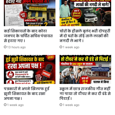
कई शिकायतों के बाद कोटा
चोरों के हौसले बुलंद भरी दोपहरी
जनपद के चर्चित सचिव पंचायत
में दो घरों के तोड़े ताले लाखों की
से हटाए गए ।
नगदी ले भागे ।
13 hours ago
1 week ago
पत्रकारों ने अपने खिलाफ हुई
स्कूल में छात्र राजकीय गीत नहीं
झुठी शिकायत के बाद रखा
गा पाया तो टीचर ने कर दी डंडे से
अपना पक्ष ।
पिटाई ।
1 week ago
1 week ago