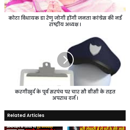
कांग्रेस
की
कोटा विधायक डा रेणु जोगी होंगी जनता कांग्रेस की नई
नई
राष्ट्रीय
राष्ट्रीय अध्यक्ष ।
अध्यक्ष
।
करगीखुर्द
के
पूर्व
सरपंच
पर
चार
सौ
बीसी
के
करगीखुर्द के पूर्व सरपंच पर चार सौ बीसी के तहत
तहत
अपराध
अपराध दर्ज ।
दर्ज
।
Related Articles