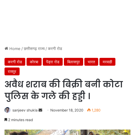
Home
/
छत्तीसगढ़ राज्य
/
करगी रोड
करगी रोड
कोरबा
पेंड्रा रोड
बिलासपुर
भारत
मरवाही
रायपुर
अवैध शराब की बिक्री बनी कोटा
पुलिस के गले की हड्डी ।
Send
sanjeev shukla
November 18, 2020
1,280
an
2 minutes read
email