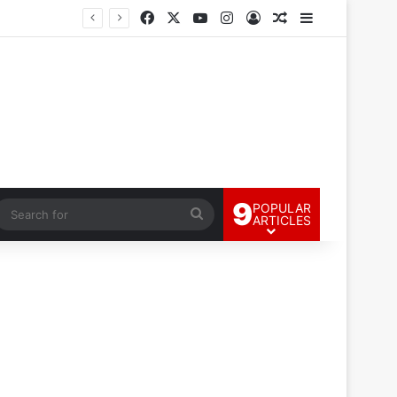
Facebook
X
YouTube
Instagram
Log In
Random Article
Sidebar
9
POPULAR
andom Article
Search
ARTICLES
for