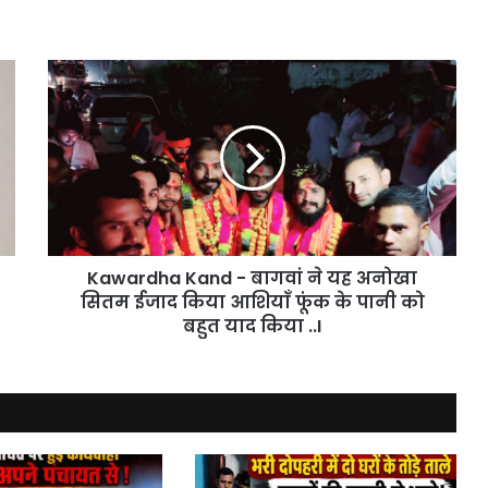
Kawardha
Kand
-
बागवां
ने
यह
अनोखा
सितम
ईजाद
Kawardha Kand - बागवां ने यह अनोखा
किया
आशियाँ
सितम ईजाद किया आशियाँ फूंक के पानी को
फूंक
बहुत याद किया ..I
के
पानी
को
बहुत
याद
किया
..I