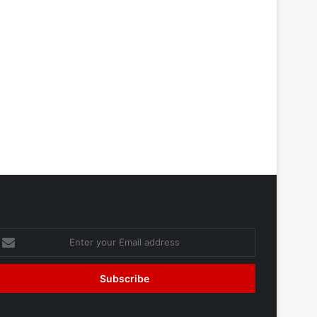
nter
our
mail
ddress