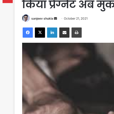
किया प्रेग्नेंट अब मु
Send
sanjeev shukla
October 21, 2021
an
Facebook
X
LinkedIn
Share via Email
Print
email