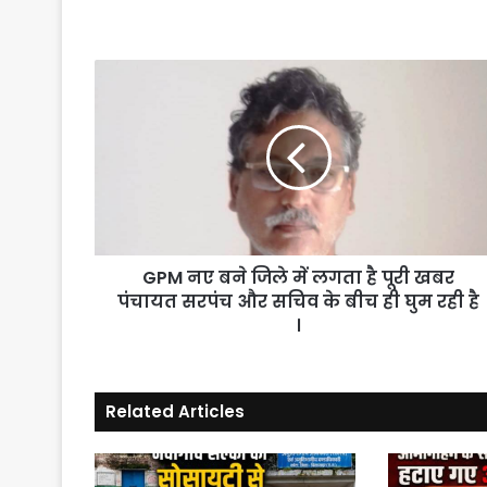
GPM
नए
बने
जिले
में
लगता
है
पूरी
खबर
GPM नए बने जिले में लगता है पूरी खबर
पंचायत
सरपंच
पंचायत सरपंच और सचिव के बीच ही घुम रही है
और
।
सचिव
के
बीच
Related Articles
ही
घुम
रही
है