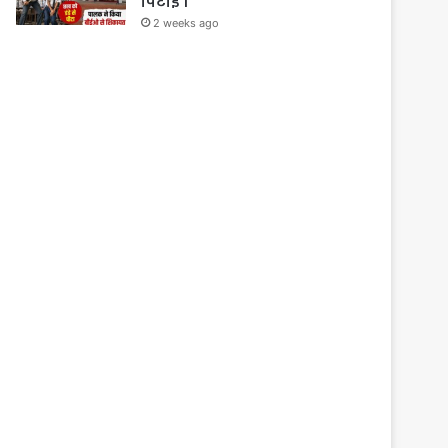
पिटाई ।
2 weeks ago