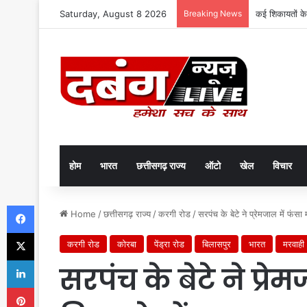
Saturday, August 8 2026
Breaking News
कई शिकायतों के
होम
भारत
छत्तीसगढ़ राज्य
ऑटो
खेल
विचार
Facebook
Home
/
छत्तीसगढ़ राज्य
/
करगी रोड
/
सरपंच के बेटे ने प्रेमजाल में फंसा
X
करगी रोड
कोरबा
पेंड्रा रोड
बिलासपुर
भारत
मरवाही
LinkedIn
सरपंच के बेटे ने प्र
Pinterest