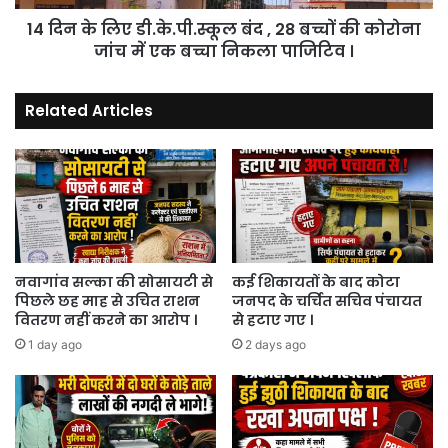
बच्चों
14 दिन के लिए डी.के.पी.स्कूल बंद , 28 बच्चों की कोरोना
की
कोरोना
जांच में एक बच्चा निकला पाजिटिव ।
जांच
में
Related Articles
एक
बच्चा
निकला
पाजिटिव
।
नवागांव सल्का की सोसायटी से
कई शिकायतों के बाद कोटा
पिछले छह माह से उचित राशन
जनपद के चर्चित सचिव पंचायत
वितरण नहीं करने का आरोप ।
से हटाए गए ।
1 day ago
2 days ago