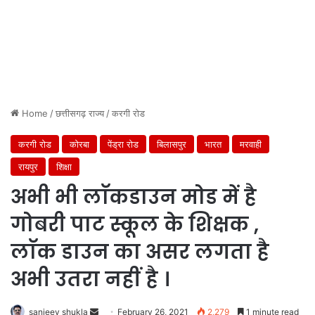
Home
/
छत्तीसगढ़ राज्य
/
करगी रोड
करगी रोड
कोरबा
पेंड्रा रोड
बिलासपुर
भारत
मरवाही
रायपुर
शिक्षा
अभी भी लाॅकडाउन मोड में है
गोबरी पाट स्कूल के शिक्षक ,
लाॅक डाउन का असर लगता है
अभी उतरा नहीं है ।
Send
sanjeev shukla
February 26, 2021
2,279
1 minute read