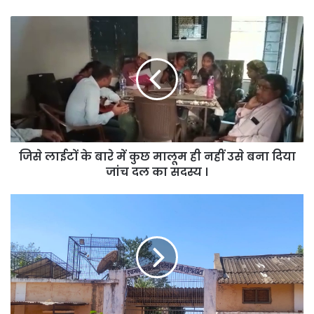
जिसे
लाईटों
के
बारे
में
कुछ
मालूम
ही
नहीं
जिसे लाईटों के बारे में कुछ मालूम ही नहीं उसे बना दिया
उसे
बना
जांच दल का सदस्य ।
दिया
जांच
14
दल
दिन
का
के
सदस्य
लिए
।
डी.के.पी.स्कूल
बंद
,
28