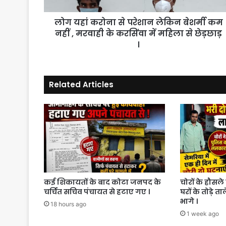
कम
नहीं
लोग यहां करोना से परेशान लेकिन बेशर्मी कम
,
मरवाही
नहीं , मरवाही के करसिंवा में महिला से छेड़छाड़
के
।
करसिंवा
में
महिला
Related Articles
से
छेड़छाड़
।
कई शिकायतों के बाद कोटा जनपद के
चोरों के हौसले 
चर्चित सचिव पंचायत से हटाए गए ।
घरों के तोड़े त
भागे ।
18 hours ago
1 week ago