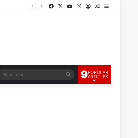
Facebook
X
YouTube
Instagram
Log In
Random Article
Sidebar
9
POPULAR
andom Article
Search
ARTICLES
for