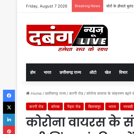
Friday, August 7 2026
Breaking News
चोरों के हौसले बुलं
होम
भारत
छत्तीसगढ़ राज्य
ऑटो
खेल
विचार
Facebook
Home
/
छत्तीसगढ़ राज्य
/
करगी रोड
/
कोरोना वायरस के संक्रमण बढ़ने से 
X
करगी रोड
कोरबा
पेंड्रा रोड
बिलासपुर
भारत
मरवाही
LinkedIn
कोरोना वायरस के सं
Pinterest