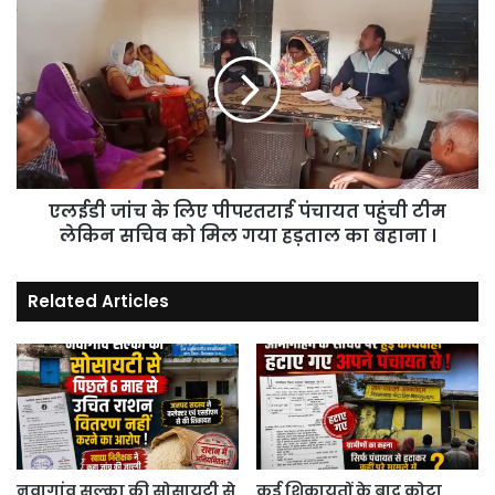
एलईडी
में
जांच
दिन
के
भर
लिए
राजनीति
पीपरतराई
ही
पंचायत
होती
पहुंची
रही
टीम
।
लेकिन
एलईडी जांच के लिए पीपरतराई पंचायत पहुंची टीम
सचिव
को
लेकिन सचिव को मिल गया हड़ताल का बहाना ।
मिल
गया
Related Articles
हड़ताल
का
बहाना
।
नवागांव सल्का की सोसायटी से
कई शिकायतों के बाद कोटा