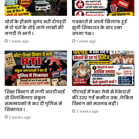
चोरों के हौसले बुलंद भरी दोपहरी
पत्रकारों ने अपने खिलाफ हुई
में दो घरों के तोड़े ताले लाखों की
झुठी शिकायत के बाद रखा
नगदी ले भागे ।
अपना पक्ष ।
1 week ago
1 week ago
शिक्षा विभाग में लगी आरटीआई
पीएचई में ठेका लेने से ठेकेदारों
तो तिलमिलाए संकूल
की उतर गई कमीज तक ,लेकिन
समन्वयकों ने कर दी पुलिस में
विभाग को मतलब नहीं ।
शिकायत ।
3 weeks ago
2 weeks ago