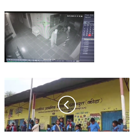
खबर
का
असर
_
धरमपुरा
स्कूल
के
लिए
पास