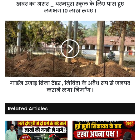
खबर का असर _ धरमपुरा स्कूल के लिए पास हुए
हुए
लगभग
लगभग 10 लाख रुपए ।
10
लाख
गार्डन
रुपए
उजाड़
।
बिना
टेंडर
,
निविदा
के
अवैध
रूप
गार्डन उजाड़ बिना टेंडर , निविदा के अवैध रूप से जनपद
से
जनपद
कराने लगा निर्माण ।
कराने
लगा
Related Articles
निर्माण
।