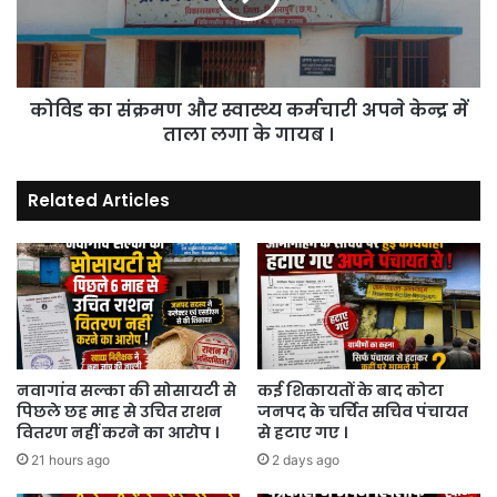
मानते
कर्मचारी
आवश्यक
अपने
वस्तु
केन्द्र
।
में
कोविड का संक्रमण और स्वास्थ्य कर्मचारी अपने केन्द्र में
ताला
लगा
ताला लगा के गायब ।
के
गायब
Related Articles
।
नवागांव सल्का की सोसायटी से
कई शिकायतों के बाद कोटा
पिछले छह माह से उचित राशन
जनपद के चर्चित सचिव पंचायत
वितरण नहीं करने का आरोप ।
से हटाए गए ।
21 hours ago
2 days ago