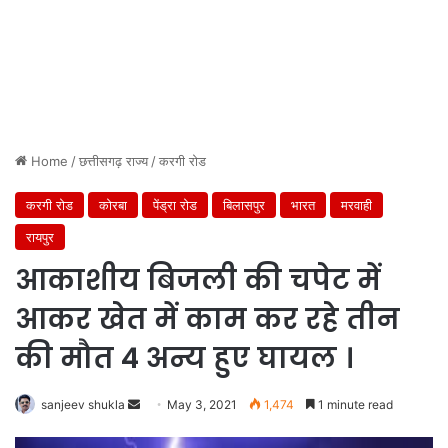
Home
/
छत्तीसगढ़ राज्य
/
करगी रोड
करगी रोड
कोरबा
पेंड्रा रोड
बिलासपुर
भारत
मरवाही
रायपुर
आकाशीय बिजली की चपेट में
आकर खेत में काम कर रहे तीन
की मौत 4 अन्य हुए घायल ।
Send
sanjeev shukla
May 3, 2021
1,474
1 minute read
an