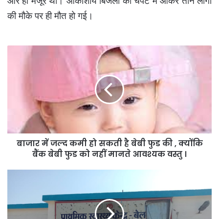
और ही मंजूर था। आकाशीय बिजली की चपेट में आकर तीन लोगों
की मौके पर ही मौत हो गई।
बाजार
में
जल्द
कमी
हो
सकती
है
बेबी
फुड
बाजार में जल्द कमी हो सकती है बेबी फुड की , क्योंकि
की
,
बैंक बेबी फुड को नहीं मानते आवश्यक वस्तु ।
क्योंकि
बैंक
कोविड
बेबी
का
फुड
संक्रमण
को
और
नहीं
स्वास्थ्य