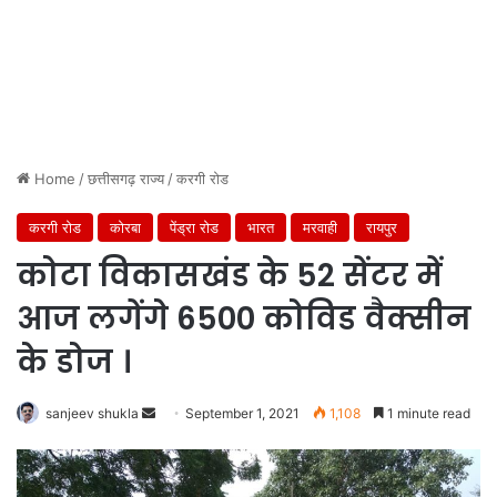
Home
/
छत्तीसगढ़ राज्य
/
करगी रोड
करगी रोड
कोरबा
पेंड्रा रोड
भारत
मरवाही
रायपुर
कोटा विकासखंड के 52 सेंटर में
आज लगेंगे 6500 कोविड वैक्सीन
के डोज ।
Send
sanjeev shukla
September 1, 2021
1,108
1 minute read
an
email