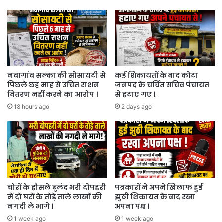
नवागांव सल्का की सोसायटी से
कई शिकायतों के बाद कोटा
पिछले छह माह से उचित राशन
जनपद के चर्चित सचिव पंचायत
वितरण नहीं करने का आरोप ।
से हटाए गए ।
18 hours ago
2 days ago
चोरों के हौसले बुलंद भरी दोपहरी
पत्रकारों ने अपने खिलाफ हुई
में दो घरों के तोड़े ताले लाखों की
झुठी शिकायत के बाद रखा
नगदी ले भागे ।
अपना पक्ष ।
1 week ago
1 week ago