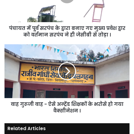
द्वारा
बनाए
गए
मुख्य
पंचायत में पूर्व सरपंच के द्वारा बनाए गए मुख्य प्रवेश द्वार
प्रवेश
द्वार
को वर्तमान सरपंच ने ही जेसीबी से तोड़ा ।
को
वर्तमान
वाह
सरपंच
गुरूजी
ने
वाह
ही
-
जेसीबी
ऐसे
से
अन्ट्रेंड
तोड़ा
शिक्षकों
।
के
भरोसे
वाह गुरूजी वाह - ऐसे अन्ट्रेंड शिक्षकों के भरोसे हो गया
हो
गया
वैक्सीनेशन ।
वैक्सीनेशन
।
Related Articles