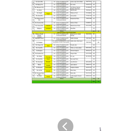
पंचायत
में
पूर्व
सरपंच
के