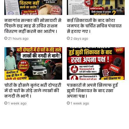
नवागांव सल्का की सोसायटी से
कई शिकायतों के बाद कोटा
पिछले छह माह से उचित राशन
जनपद के चर्चित सचिव पंचायत
वितरण नहीं करने का आरोप ।
से हटाए गए ।
21 hours ago
2 days ago
चोरों के हौसले बुलंद भरी दोपहरी
पत्रकारों ने अपने खिलाफ हुई
में दो घरों के तोड़े ताले लाखों की
झुठी शिकायत के बाद रखा
नगदी ले भागे ।
अपना पक्ष ।
1 week ago
1 week ago