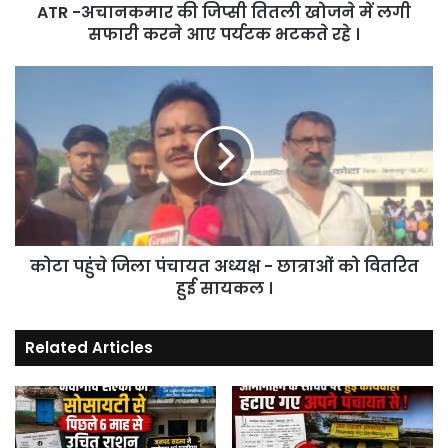
ATR -अचानकमार की जिप्सी तितली खोजने में लगी
करने
आए
सफारी करने आए पर्यटक भटकते रहे ।
पर्यटक
भटकते
कोटा
रहे
पहुंचे
।
जिला
पंचायत
अध्यक्ष
-
छात्राओं
को
वितरित
कोटा पहुंचे जिला पंचायत अध्यक्ष - छात्राओं को वितरित
हुई
सायकल
हुई सायकल ।
।
Related Articles