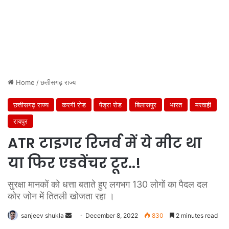
Home
/
छत्तीसगढ़ राज्य
छत्तीसगढ़ राज्य
करगी रोड
पेंड्रा रोड
बिलासपुर
भारत
मरवाही
रायपुर
ATR टाइगर रिजर्व में ये मीट था
या फिर एडवेंचर टूर..!
सुरक्षा मानकों को धत्ता बताते हुए लगभग 130 लोगों का पैदल दल
कोर जोन में तितली खोजता रहा ।
Send
sanjeev shukla
December 8, 2022
830
2 minutes read
an