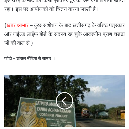
इस तरह के मीट को किसी एडवेंचर टूर का रूप देंना कितना उचित
रहा। इस पर आयोजको को चिंतन करना जरूरी है।
(
खबर आभार
– कुछ संशोधन के बाद छत्तीसगढ़ के वरिष्ठ पत्रकार
और वाईल्ड लाईफ बोर्ड के सदस्य रह चुके आदरणीय प्राण चडढा
जी की वाल से )
फोटो – शोसल मीडिया से साभार ।
ATR
-अचानकमार
की
जिप्सी
तितली
खोजने
में
लगी
सफारी