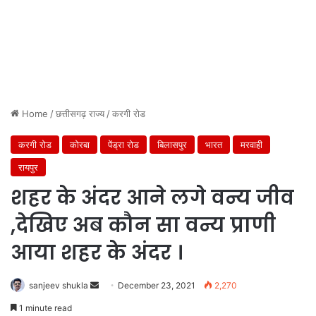
Home
/
छत्तीसगढ़ राज्य
/
करगी रोड
करगी रोड
कोरबा
पेंड्रा रोड
बिलासपुर
भारत
मरवाही
रायपुर
शहर के अंदर आने लगे वन्य जीव
,देखिए अब कौन सा वन्य प्राणी
आया शहर के अंदर ।
Send
sanjeev shukla
December 23, 2021
2,270
an
1 minute read