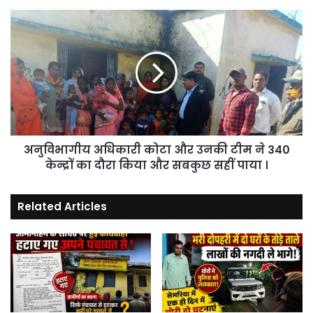
अनुविभागीय
अधिकारी
कोटा
और
उनकी
टीम
ने
340
केन्द्रों
अनुविभागीय अधिकारी कोटा और उनकी टीम ने 340
का
दौरा
केन्द्रों का दौरा किया और सबकुछ सहीं पाया ।
किया
और
Related Articles
सबकुछ
सहीं
पाया
।