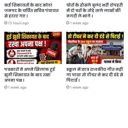
कई शिकायतों के बाद कोटा
चोरों के हौसले बुलंद भरी दोपहरी
जनपद के चर्चित सचिव पंचायत
में दो घरों के तोड़े ताले लाखों की
से हटाए गए ।
नगदी ले भागे ।
13 hours ago
1 week ago
पत्रकारों ने अपने खिलाफ हुई
स्कूल में छात्र राजकीय गीत नहीं
झुठी शिकायत के बाद रखा
गा पाया तो टीचर ने कर दी डंडे से
अपना पक्ष ।
पिटाई ।
1 week ago
1 week ago