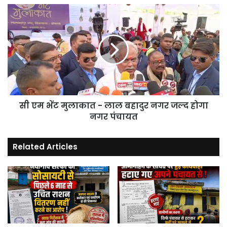
पेश
सी
।
एम
भेंट
मुलाकात
-
लाल
बहादुर
नगर
जल्द
सी एम भेंट मुलाकात - लाल बहादुर नगर जल्द होगा
होगा
नगर
नगर पंचायत
पंचायत
Related Articles