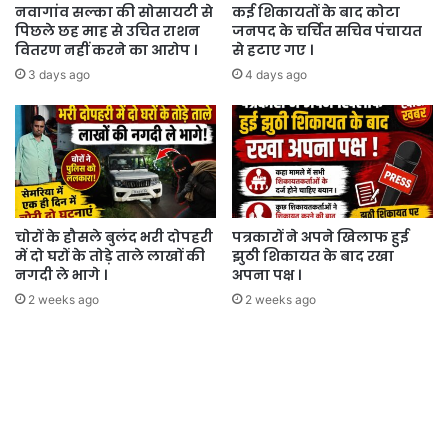
नवागांव सल्का की सोसायटी से
कई शिकायतों के बाद कोटा
पिछले छह माह से उचित राशन
जनपद के चर्चित सचिव पंचायत
वितरण नहीं करने का आरोप ।
से हटाए गए ।
3 days ago
4 days ago
चोरों के हौसले बुलंद भरी दोपहरी
पत्रकारों ने अपने खिलाफ हुई
में दो घरों के तोड़े ताले लाखों की
झुठी शिकायत के बाद रखा
नगदी ले भागे ।
अपना पक्ष ।
2 weeks ago
2 weeks ago